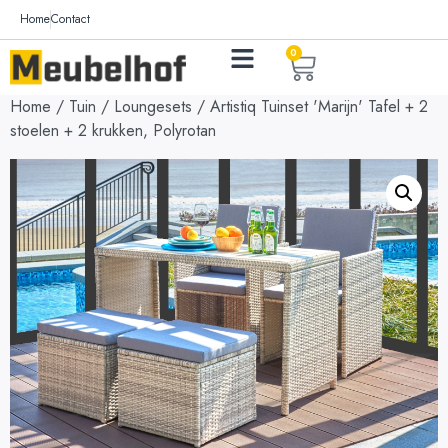
Home
Contact
0
Home
/
Tuin
/
Loungesets
/ Artistiq Tuinset 'Marijn' Tafel + 2
stoelen + 2 krukken, Polyrotan