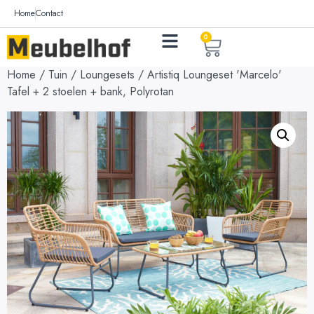
Home
Contact
0
Home
/
Tuin
/
Loungesets
/ Artistiq Loungeset 'Marcelo'
Tafel + 2 stoelen + bank, Polyrotan