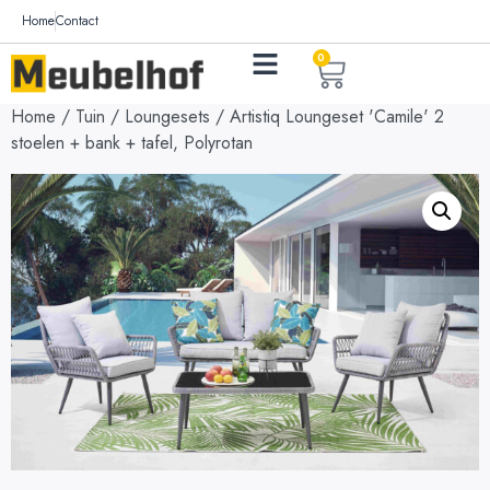
Home
Contact
0
Home
/
Tuin
/
Loungesets
/ Artistiq Loungeset 'Camile' 2
stoelen + bank + tafel, Polyrotan