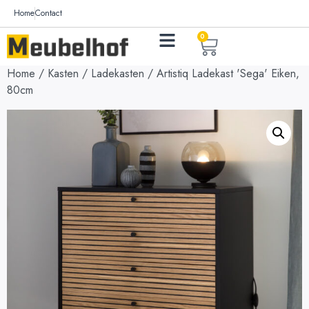
Home
Contact
0
Home
/
Kasten
/
Ladekasten
/ Artistiq Ladekast 'Sega' Eiken,
80cm