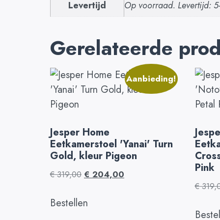
Levertijd
Op voorraad. Levertijd: 
Gerelateerde pro
Aanbieding!
Jesper Home
Jesp
Eetkamerstoel 'Yanai' Turn
Eetka
Gold, kleur Pigeon
Cross
Pink
€
319,00
€
204,00
€
319,
Bestellen
Beste