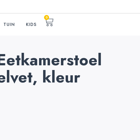
0
TUIN
KIDS
 Eetkamerstoel
elvet, kleur