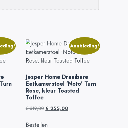
eding!
Aanbieding!
re
Jesper Home Draaibare
 Turn
Eetkamerstoel 'Noto' Turn
Rose, kleur Toasted
Toffee
€
319,00
€
255,00
Bestellen