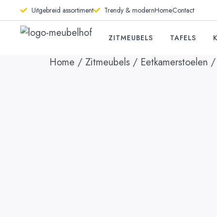
Uitgebreid assortiment
Trendy & modern
Home
Contact
ZITMEUBELS
TAFELS
Home
/
Zitmeubels
/
Eetkamerstoelen
/ 