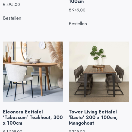
100cm
€
495,00
€
949,00
Bestellen
Bestellen
Eleonora Eettafel
Tower Living Eettafel
'Tabassum' Teakhout, 300
'Basto' 200 x 100cm,
x 100cm
Mangohout
€
1.299,00
€
729,00