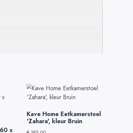
Kave Home Eetkamerstoel
'Zahara', kleur Bruin
160 x
€
185,00