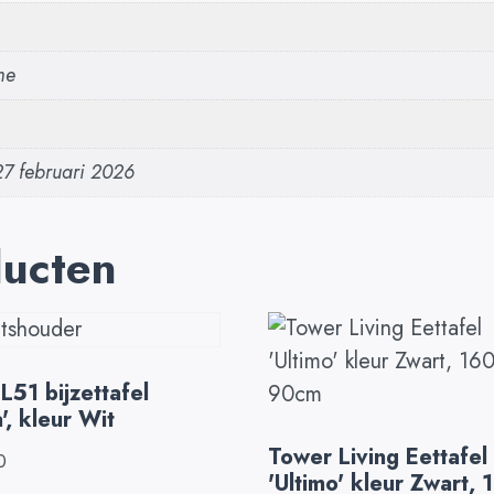
me
27 februari 2026
ducten
51 bijzettafel
a', kleur Wit
Tower Living Eettafel
0
'Ultimo' kleur Zwart, 