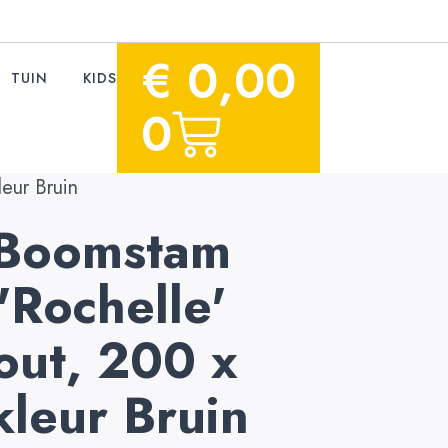
€
0,00
TUIN
KIDS
0
eur Bruin
q Boomstam
 'Rochelle'
ut, 200 x
leur Bruin