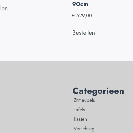
90cm
llen
€
529,00
Bestellen
Categorieen
Zitmeubels
Tafels
Kasten
Verlichting