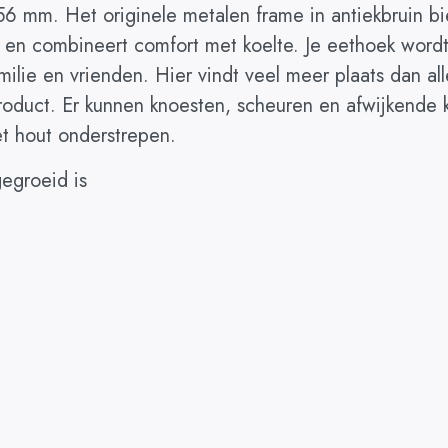
n 56 mm. Het originele metalen frame in antiekbruin b
jl en combineert comfort met koelte. Je eethoek wor
milie en vrienden. Hier vindt veel meer plaats dan al
oduct. Er kunnen knoesten, scheuren en afwijkende k
et hout onderstrepen.
egroeid is