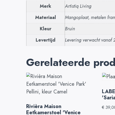
Merk
Artistiq Living
Materiaal
Mangoplaat, metalen fra
Kleur
Bruin
Levertijd
Levering verwacht vanaf 
Gerelateerde pro
LABEL
'Sari
Rivièra Maison
€
39,0
Eetkamerstoel 'Venice