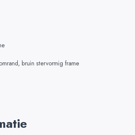
me
omrand, bruin stervormig frame
matie