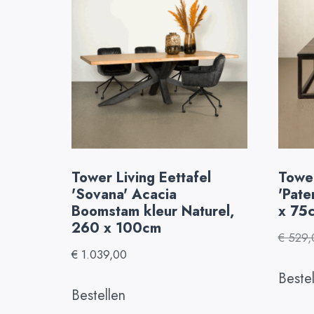
Tower Living Eettafel
Tower
'Sovana' Acacia
'Pate
Boomstam kleur Naturel,
x 75
260 x 100cm
€
529,
€
1.039,00
Beste
Bestellen