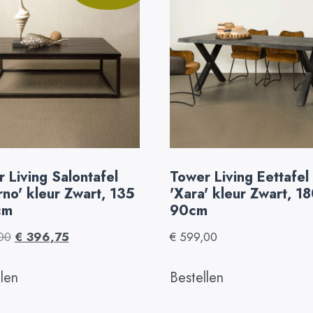
 Living Salontafel
Tower Living Eettafel
rno' kleur Zwart, 135
'Xara' kleur Zwart, 1
cm
90cm
00
€
396,75
€
599,00
llen
Bestellen