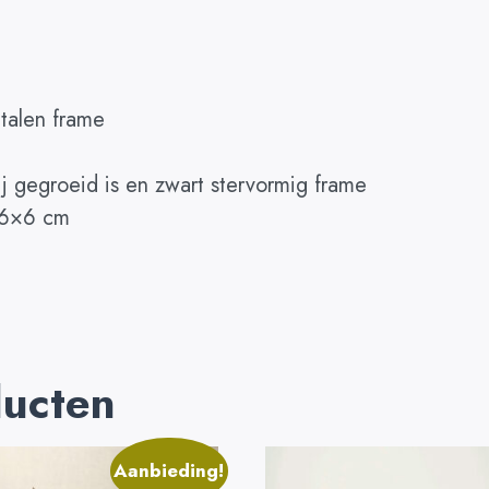
talen frame
j gegroeid is en zwart stervormig frame
n 6×6 cm
ducten
Aanbieding!