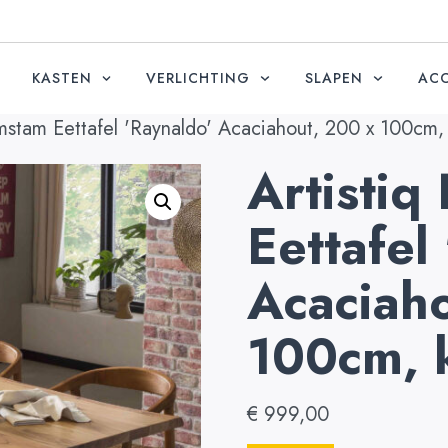
KASTEN
VERLICHTING
SLAPEN
ACC
mstam Eettafel 'Raynaldo' Acaciahout, 200 x 100cm, 
Artisti
Eettafel
Acaciah
100cm, 
€
999,00