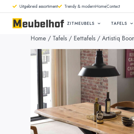
Uitgebreid assortiment
Trendy & modern
Home
Contact
ZITMEUBELS
TAFELS
Home
/
Tafels
/
Eettafels
/ Artistiq Boo