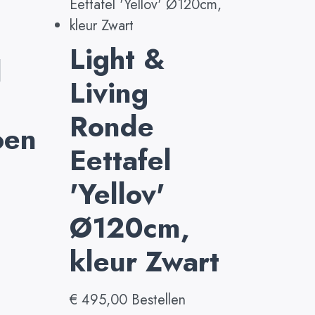
Light &
l
Living
Ronde
oen
Eettafel
'Yellov'
Ø120cm,
kleur Zwart
€
495,00
Bestellen