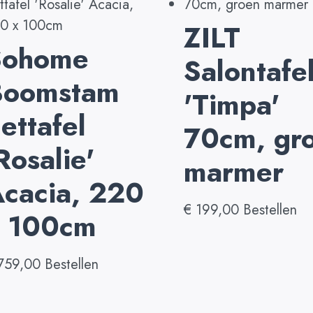
ZILT
Sohome
Salontafe
Boomstam
'Timpa'
ettafel
70cm, gr
Rosalie'
marmer
cacia, 220
€
199,00
Bestellen
x 100cm
759,00
Bestellen