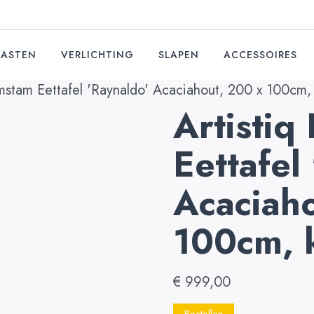
KASTEN
VERLICHTING
SLAPEN
ACCESSOIRES
mstam Eettafel 'Raynaldo' Acaciahout, 200 x 100cm, 
Artisti
Eettafel
Acaciah
100cm, k
€
999,00