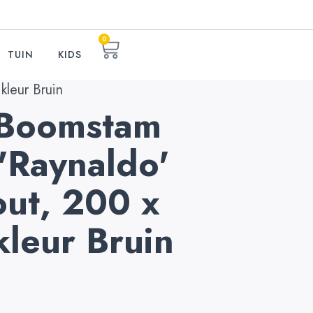
0
TUIN
KIDS
kleur Bruin
q Boomstam
 'Raynaldo'
out, 200 x
leur Bruin