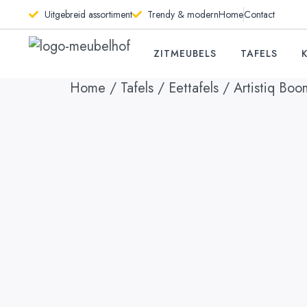
Uitgebreid assortiment
Trendy & modern
Home
Contact
ZITMEUBELS
TAFELS
Home
/
Tafels
/
Eettafels
/ Artistiq Boo