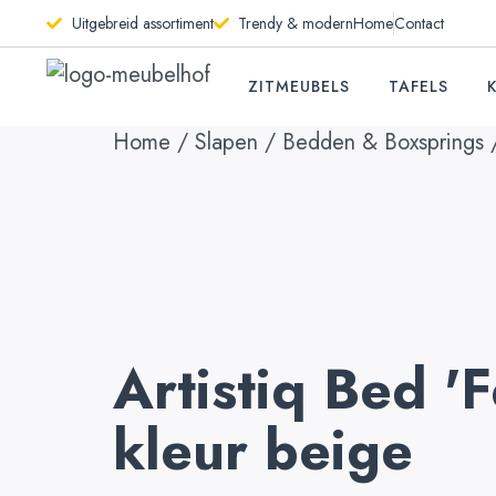
Uitgebreid assortiment
Trendy & modern
Home
Contact
ZITMEUBELS
TAFELS
Home
/
Slapen
/
Bedden & Boxsprings
/
Artistiq Bed '
kleur beige