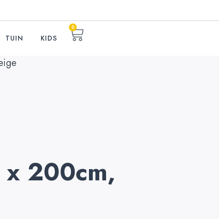
0
TUIN
KIDS
eige
0 x 200cm,