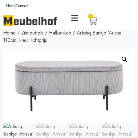
Home
Contact
0
Home
/
Zitmeubels
/
Halbanken
/ Artistiq Bankje 'Arissa'
110cm, kleur lichtgrijs