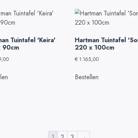
an Tuintafel 'Keira'
Hartman Tuintafel 'So
x 90cm
220 x 100cm
9,00
€
1.165,00
llen
Bestellen
1
2
3
→