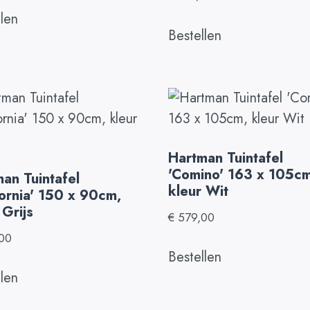
llen
Bestellen
Hartman Tuintafel
'Comino' 163 x 105c
an Tuintafel
kleur Wit
fornia' 150 x 90cm,
 Grijs
€
579,00
00
Bestellen
llen