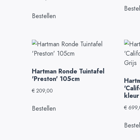
Beste
Bestellen
Hartman Ronde Tuintafel
'Preston' 105cm
Hartm
'Cali
€
209,00
kleur
€
699,
Bestellen
Beste