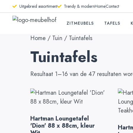
Uitgebreid assortiment
Trendy & modern
Home
Contact
ZITMEUBELS
TAFELS
Home
/
Tuin
/ Tuintafels
Tuintafels
Resultaat 1–16 van de 47 resultaten wo
Hartman Loungetafel
'Dion' 88 x 88cm, kleur
Hart
Wit