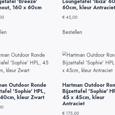
etafel 'Breeze'
Loungetafel 'Ibiza' 60
hout, 160 x 60cm
60cm, kleur Antracie
00
€
45,00
llen
Bestellen
man Outdoor Ronde
Hartman Outdoor Ro
ttafel 'Sophie' HPL,
Bijzettafel 'Sophie' H
40cm, kleur Zwart
45 x 45cm, kleur
Antraciet
00
€
175,00