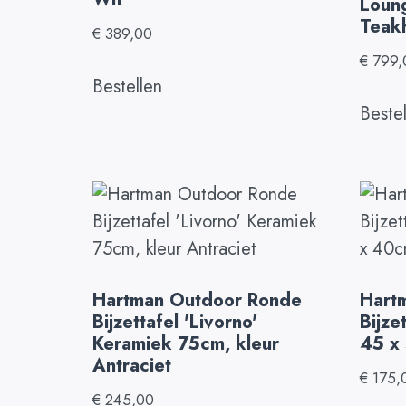
Loung
Teak
€
389,00
€
799,
Bestellen
Beste
Hartman Outdoor Ronde
Hart
Bijzettafel 'Livorno'
Bijze
Keramiek 75cm, kleur
45 x 
Antraciet
€
175,
€
245,00