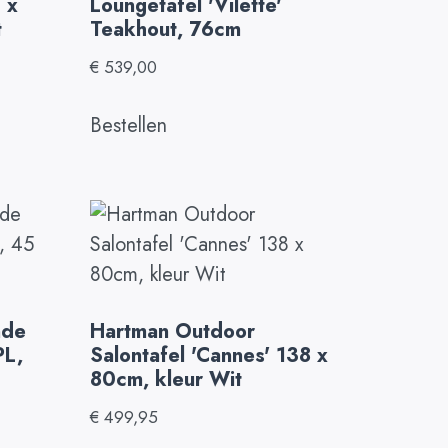
 x
Loungetafel 'Vilette'
t
Teakhout, 76cm
€
539,00
Bestellen
nde
Hartman Outdoor
PL,
Salontafel 'Cannes' 138 x
80cm, kleur Wit
€
499,95