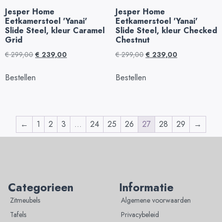
Jesper Home
Jesper Home
Eetkamerstoel 'Yanai'
Eetkamerstoel 'Yanai'
Slide Steel, kleur Caramel
Slide Steel, kleur Checked
Grid
Chestnut
€
299,00
€
239,00
€
299,00
€
239,00
Bestellen
Bestellen
←
1
2
3
…
24
25
26
27
28
29
→
Categorieen
Informatie
Zitmeubels
Algemene voorwaarden
Tafels
Privacybeleid