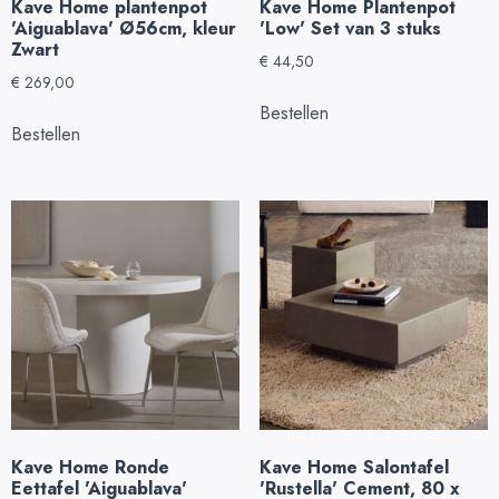
Kave Home plantenpot
Kave Home Plantenpot
'Aiguablava' Ø56cm, kleur
'Low' Set van 3 stuks
Zwart
€
44,50
€
269,00
Bestellen
Bestellen
Kave Home Ronde
Kave Home Salontafel
Eettafel 'Aiguablava'
'Rustella' Cement, 80 x