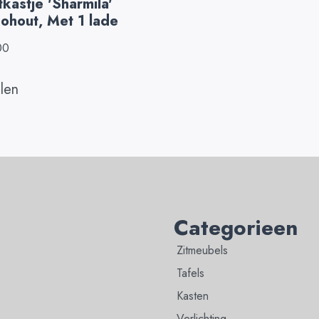
kastje 'Sharmila'
ohout, Met 1 lade
00
llen
Categorieen
Zitmeubels
Tafels
Kasten
Verlichting