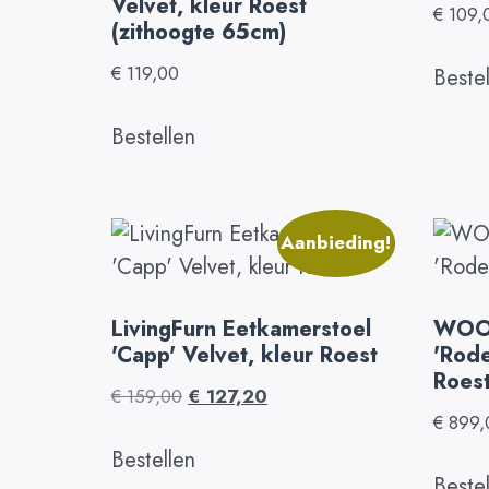
Velvet, kleur Roest
€
109,
(zithoogte 65cm)
€
119,00
Beste
Bestellen
Aanbieding!
LivingFurn Eetkamerstoel
WOOO
'Capp' Velvet, kleur Roest
'Rode
Roes
€
159,00
€
127,20
€
899,
Bestellen
Beste