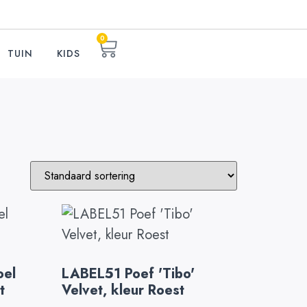
0
TUIN
KIDS
oel
LABEL51 Poef 'Tibo'
t
Velvet, kleur Roest