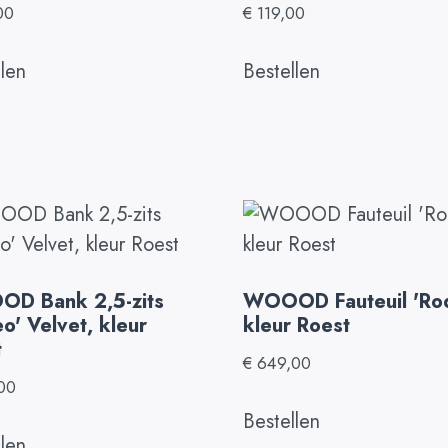
00
€
119,00
llen
Bestellen
D Bank 2,5-zits
WOOOD Fauteuil 'Rod
o' Velvet, kleur
kleur Roest
t
€
649,00
00
Bestellen
llen