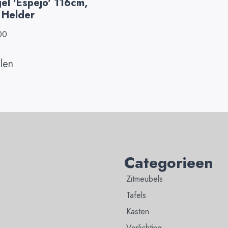
el 'Espejo' 116cm,
 Helder
00
llen
Categorieen
Zitmeubels
Tafels
Kasten
Verlichting