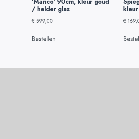
'Marico' 90cm, kleur goud
Spieg
/ helder glas
kleur
€
599,00
€
169,
Bestellen
Beste