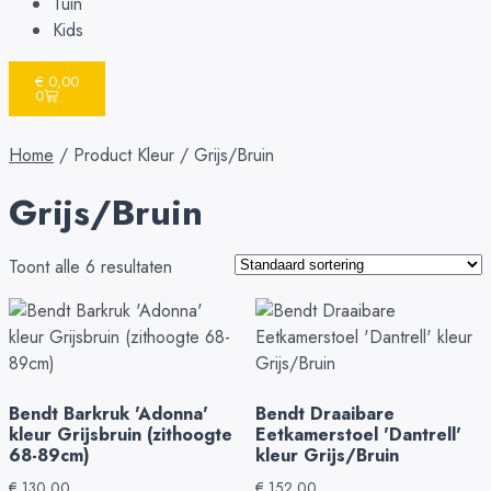
Tuin
Kids
€
0,00
0
Home
/ Product Kleur / Grijs/Bruin
Grijs/Bruin
Toont alle 6 resultaten
Bendt Barkruk 'Adonna'
Bendt Draaibare
kleur Grijsbruin (zithoogte
Eetkamerstoel 'Dantrell'
68-89cm)
kleur Grijs/Bruin
€
130,00
€
152,00