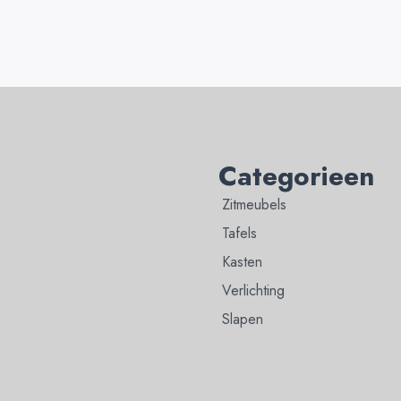
Categorieen
Zitmeubels
Tafels
Kasten
Verlichting
Slapen