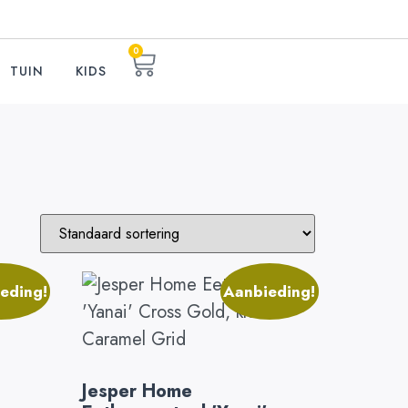
0
TUIN
KIDS
eding!
Aanbieding!
Jesper Home