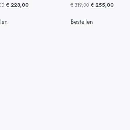
00
€
223,00
€
319,00
€
255,00
llen
Bestellen