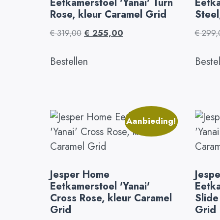
Eetkamerstoel 'Yanai' Turn
Eetka
Rose, kleur Caramel Grid
Steel
€
319,00
€
255,00
€
299,
Bestellen
Beste
Aanbieding!
Jesper Home
Jesp
Eetkamerstoel 'Yanai'
Eetka
Cross Rose, kleur Caramel
Slide
Grid
Grid