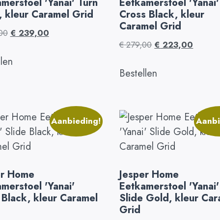
merstoel 'Yanai' Turn
Eetkamerstoel 'Yanai'
, kleur Caramel Grid
Cross Black, kleur
Caramel Grid
00
€
239,00
€
279,00
€
223,00
llen
Bestellen
Aanbieding!
Aanbi
er Home
Jesper Home
merstoel 'Yanai'
Eetkamerstoel 'Yanai'
 Black, kleur Caramel
Slide Gold, kleur Ca
Grid