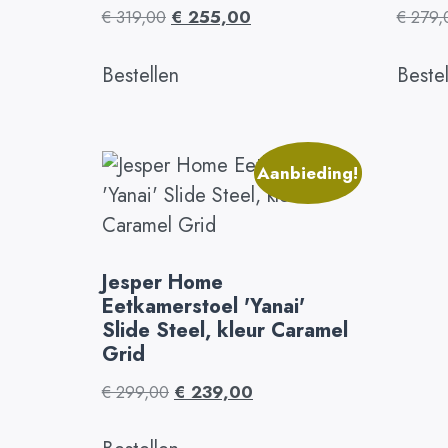
€
319,00
€
255,00
€
279,
Bestellen
Beste
Aanbieding!
Jesper Home
Eetkamerstoel 'Yanai'
Slide Steel, kleur Caramel
Grid
€
299,00
€
239,00